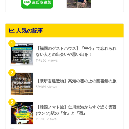
人気の記事
1
【福岡のゲストハウス】『中今』で忘れられ
ない人との出会いや思い出を！
114263 views
2
【隈研吾建造物】高知の雲の上の図書館の旅
39464 views
3
【韓国ノマド旅】仁川空港からすぐ近く雲西
(ウンソ)駅の『食』と『宿』
15910 views