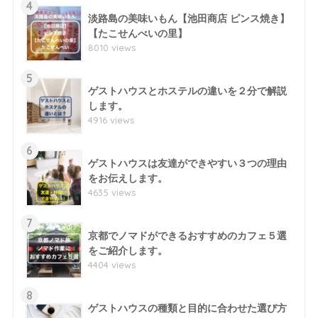
4
淡路島の美味いもん【池田商店 ピンス焼き】
【たこせんべいの里】
8010 views
5
ゲストハウスとホステルの違いを２分で解説
します。
4916 views
6
ゲストハウスは友達ができやすい３つの理由
をお伝えします。
4635 views
7
京都でノマドができるおすすめのカフェ５選
をご紹介します。
4404 views
8
ゲストハウスの種類と目的に合わせた選び方