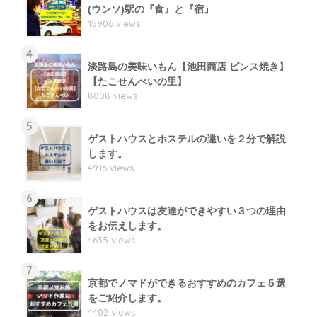
(ウンソ)駅の『食』と『宿』
15906 views
4
淡路島の美味いもん【池田商店 ピンス焼き】
【たこせんべいの里】
8008 views
5
ゲストハウスとホステルの違いを２分で解説
します。
4916 views
6
ゲストハウスは友達ができやすい３つの理由
をお伝えします。
4635 views
7
京都でノマドができるおすすめのカフェ５選
をご紹介します。
4402 views