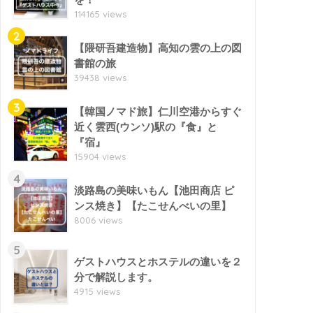
114165 views
2
【隈研吾建造物】高知の雲の上の図
書館の旅
39438 views
3
【韓国ノマド旅】仁川空港からすぐ
近く雲西(ウンソ)駅の『食』と
『宿』
15904 views
4
淡路島の美味いもん【池田商店 ピ
ンス焼き】【たこせんべいの里】
8006 views
5
ゲストハウスとホステルの違いを２
分で解説します。
4915 views