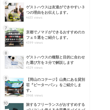
6
ゲストハウスは友達ができやすい３
つの理由をお伝えします。
4633 views
7
京都でノマドができるおすすめのカ
フェ５選をご紹介します。
4399 views
8
ゲストハウスの種類と目的に合わせ
た選び方を３分で解説します
4329 views
9
【岡山のコテージ】山奥にある貸別
荘『ピーターパン』をご紹介しま
す。
3968 views
10
旅するフリーランスがおすすめする
パソコンも使える大容量モバイルバ