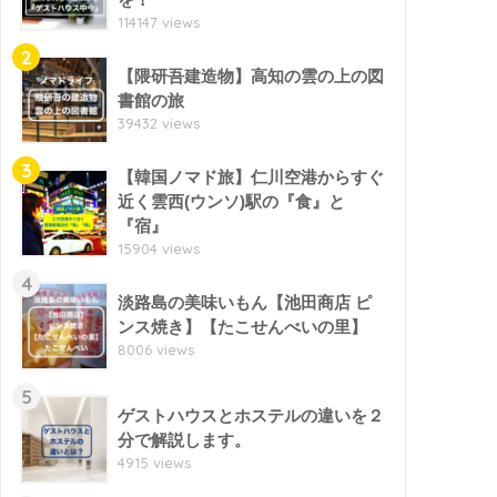
114147 views
2
【隈研吾建造物】高知の雲の上の図
書館の旅
39432 views
3
【韓国ノマド旅】仁川空港からすぐ
近く雲西(ウンソ)駅の『食』と
『宿』
15904 views
4
淡路島の美味いもん【池田商店 ピ
ンス焼き】【たこせんべいの里】
8006 views
5
ゲストハウスとホステルの違いを２
分で解説します。
4915 views