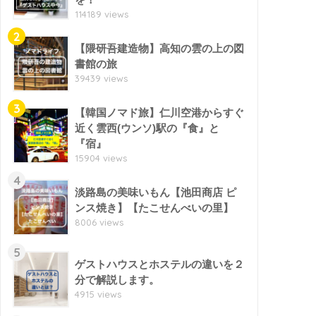
114189 views
2
【隈研吾建造物】高知の雲の上の図
書館の旅
39439 views
3
【韓国ノマド旅】仁川空港からすぐ
近く雲西(ウンソ)駅の『食』と
『宿』
15904 views
4
淡路島の美味いもん【池田商店 ピ
ンス焼き】【たこせんべいの里】
8006 views
5
ゲストハウスとホステルの違いを２
分で解説します。
4915 views