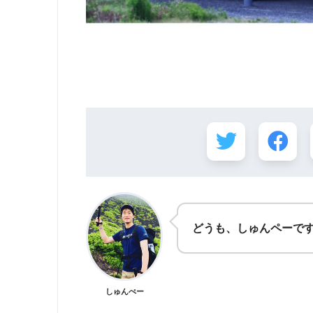
どうも、しゅんペーで
しゅんぺー