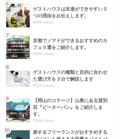
6
ゲストハウスは友達ができやすい３
つの理由をお伝えします。
4634 views
7
京都でノマドができるおすすめのカ
フェ５選をご紹介します。
4400 views
8
ゲストハウスの種類と目的に合わせ
た選び方を３分で解説します
4329 views
9
【岡山のコテージ】山奥にある貸別
荘『ピーターパン』をご紹介しま
す。
3968 views
10
旅するフリーランスがおすすめする
パソコンも使える大容量モバイルバ